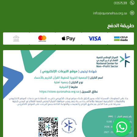
0135753111
info@quranahsa.org.sa
طريقة الدفع