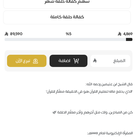
سهم كفالة حلقة شهر
كفالة حلقة كاملة
89,590
%5
4,869
اضافة
تبرع الآن
قال الشيخ ابن عثيمين رحمه الله:
"الذي يدفع ماله لتعليم القرآن هو في الحقيقة معلّمٌ للقرآن"
كن من المبادرين.. ولك مثل أجرهم وأجر معلّم الحلقة 🌿
المقرأة الإلكترونية لعام 1448هـ: