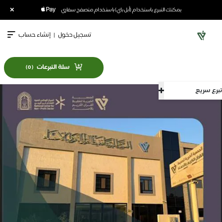
×
يمكنك التبرع باستخدام (أبل باي) باستخدام متصفح سفاري
تسجيل دخول
|
إنشاء حساب
سلة التبرعات
)
0
(
تبرع سريع