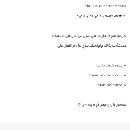
📖 28 حلقة لتحفيظ كتاب الله
👩‍🎓 281 دارسة يتعلّمن القرآن الكريم
كل آيةٍ تتلوها دارسة.. في ميزان من أعان على تعليمها.
صدقةٌ جارية لك ولوالديك، تجري ما دام القرآن يُتلى.
▪️ سهم كفالة دارسة
▪️ سهم كفالة حلقة شهرًا
▪️ كفالة حلقة كاملة
ساهم الآن واغرس أثرًا لا ينقطع 🤍