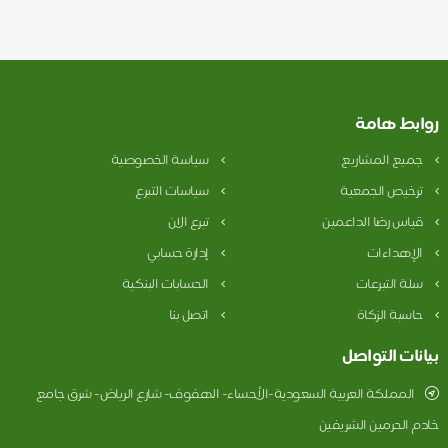
روابط هامة
جميع المشاريع
سياسة الخصوصية
ترخيص الجمعية
سياسات التبرع
قياس رضا الداعمين
تبرع الان
الإهداءات
إدارة حسابي
سلة التبرعات
الحسابات البنكية
حاسبة الزكاة
اتصل بنا
بيانات التواصل
المملكة العربية السعودية-الأحساء- الهفوف- شارع الرياض- شرق جامع
خادم الحرمين الشريفين