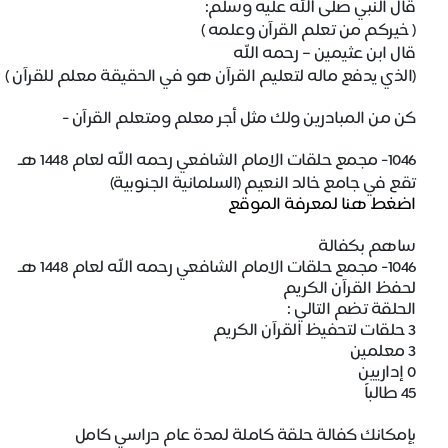
قال النبي صلى الله عليه وسلم:
( خيركم من تعلم القرآن وعلمه )
قال ابن عثيمين – رحمه الله
(الذي يدفع ماله لتعليم القرآن هو في الحقيقة معلم للقرآن ‏)
كن من المبادرين ولك مثل أجر معلم ومتعلم القرآن -
1046- مجمع حلقات الامام الشافعي رحمه الله لعام 1448 هـ
تقع في
جامع خالد النعيم (السلمانية الجنوبية)
اضغط هنا لمعرفة الموقع
ساهم بكفالة
1046- مجمع حلقات الامام الشافعي رحمه الله لعام 1448 هـ
لحفظ القرآن الكريم
الحلقة تضم التالي :
3
حلقات لتحفيظ القرآن الكريم
3
معلمين
0
إداريين
45
طالباً
بإمكانك كفالة حلقة كاملة لمدة عام دراسي كامل