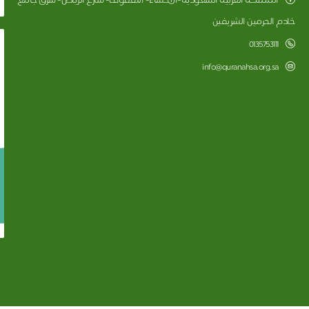
المملكة العربية السعودية-الأحساء- الهفوف- شارع الرياض- شرق جامع
خادم الحرمين الشريفين
0135753111
info@quranahsa.org.sa