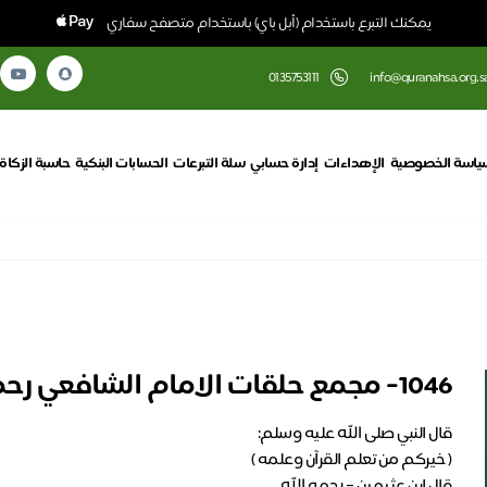
يمكنك التبرع باستخدام (أبل باي) باستخدام متصفح سفاري
0135753111
info@quranahsa.org.s
ياسة الخصوصية
الإهداءات
إدارة حسابي
سلة التبرعات
الحسابات البنكية
حاسبة الزكاة
1046- مجمع حلقات الامام الشافعي رحمه الله لعام 1448 هـ