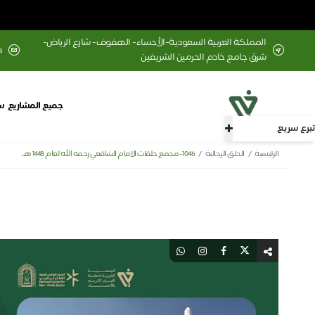
المملكة العربية السعودية-الأحساء- الهفوف- شارع الرياض-
a
شرق جامع خادم الحرمين الشريفين
جميع المشاريع
س
تبرع سريع
الرئيسية
الحلق الرجالية
1046- مجمع حلقات الامام الشافعي رحمه الله لعام 1448 هـ