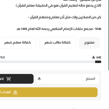
1046- مجمع حلقات الامام الشافعي رحمه الله لعام 1448 هـ
مفتوح
كفالة طالب شهر
كفالة معلم شهر
%3
642
اضا
اهداء ا