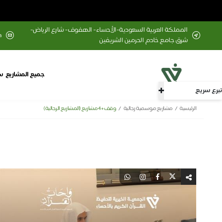
المملكة العربية السعودية-الأحساء- الهفوف- شارع الرياض-
a
شرق جامع خادم الحرمين الشريفين
جميع المشاريع
س
تبرع سريع
الرئيسية
مشاريع موسمية رجالية
وقف + 4 مشاريع (المشاريع الرجالية)