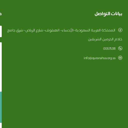
بيانات التواصل
ط
المملكة العربية السعودية-الأحساء- الهفوف- شارع الرياض- شرق جامع
خادم الحرمين الشريفين
0135753111
info@quranahsa.org.sa