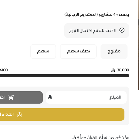
وقف + 4 مشاريع (المشاريع الرجالية)
الحمد لله تم اكتمال التبرع
مفتوح
نصف سهم
سهم
%100
30,000
اضا
اهداء ا
«خَيرُكُم من تعلَّمَ القرآنَ وعلَّمَهُ»