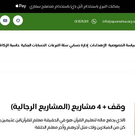
يمكنك التبرع باستخدام (أبل باي) باستخدام متصفح سفاري
0135753111
info@quranahsa.org.s
ياسة الخصوصية
الإهداءات
إدارة حسابي
سلة التبرعات
الحسابات البنكية
حاسبة الزكاة
وقف + 4 مشاريع (المشاريع الرجالية)