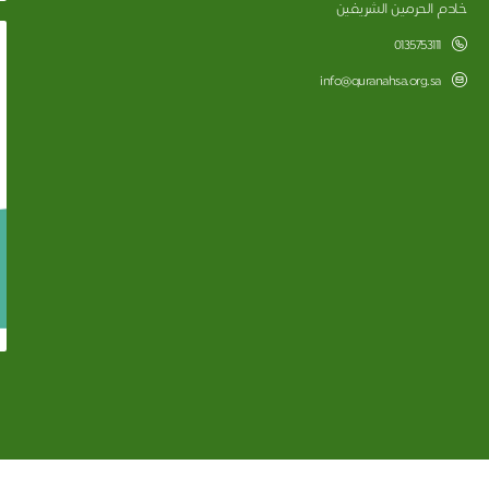
خادم الحرمين الشريفين
0135753111
info@quranahsa.org.sa
الجمعية الخيرية لتحفيظ القرآن الكريم بالأحساء