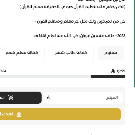
2033- حلقة عتبة بن غزوان رضي الله عنه لعام 1448 هـ
مفتوح
كفالة طالب شهر
كفالة معلم شهر
%14
1,955
اضا
اهداء ا