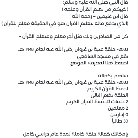
قال النبي صلى الله عليه وسلم:
( خيركم من تعلم القرآن وعلمه )
قال ابن عثيمين – رحمه الله
(الذي يدفع ماله لتعليم القرآن هو في الحقيقة معلم للقرآن ‏)
كن من المبادرين ولك مثل أجر معلم ومتعلم القرآن -
2033- حلقة عتبة بن غزوان رضي الله عنه لعام 1448 هـ
تقع في
مسجد الشافعي
اضغط هنا لمعرفة الموقع
ساهم بكفالة
2033- حلقة عتبة بن غزوان رضي الله عنه لعام 1448 هـ
لحفظ القرآن الكريم
الحلقة تضم التالي :
2
حلقات لتحفيظ القرآن الكريم
2
معلمين
0
إداريين
30
طالباً
بإمكانك كفالة حلقة كاملة لمدة عام دراسي كامل