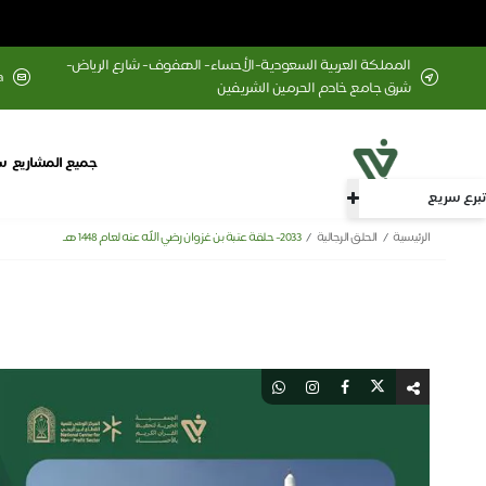
المملكة العربية السعودية-الأحساء- الهفوف- شارع الرياض-
a
شرق جامع خادم الحرمين الشريفين
جميع المشاريع
س
تبرع سريع
الرئيسية
الحلق الرجالية
2033- حلقة عتبة بن غزوان رضي الله عنه لعام 1448 هـ