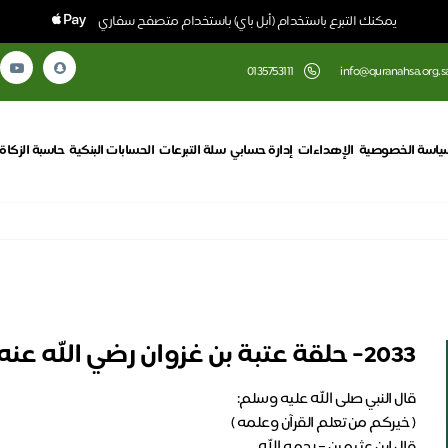
يمكنك التبرع باستخدام (أبل باي) باستخدام متصفح سفاري
0135753111
info@quranahsa.org.s
ياسة الخصوصية
الإهداءات
إدارة حسابي
سلة التبرعات
الحسابات البنكية
حاسبة الزكاة
2033- حلقة عتبة بن غزوان رضي الله عنه لعام 1448 هـ