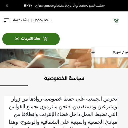
×
يمكنك التبرع باستخدام (أبل باي) باستخدام متصفح سفاري
تسجيل دخول
|
إنشاء حساب
سلة التبرعات
)
0
(
ع سريع
سياسة الخصوصية
تحرص الجمعية على حفظ خصوصية روادها من زوار
ومتبرعين ومستفيدين، فنحن ملتزمون بجميع القوانين
التي تضبط العمل داخل فضاء الإنترنت وانطلاقا من
مبادئ الجمعية والمبنية على الشفافية والوضوح، وهذا