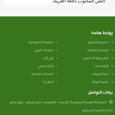
النص المكتوب باللغة العربية
.
وابط هامة
جميع المشاريع
سياسة الخصوصية
ترخيص الجمعية
سياسات التبرع
قياس رضا الداعمين
تبرع الان
الإهداءات
إدارة حسابي
سلة التبرعات
الحسابات البنكية
حاسبة الزكاة
اتصل بنا
يانات التواصل
المملكة العربية السعودية-الأحساء- الهفوف- شارع الرياض- شرق جامع
ادم الحرمين الشريفين