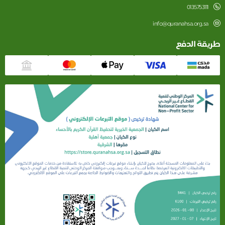
0135753111
info@quranahsa.org.sa
ريقة الدفع