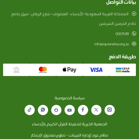
ت التواصل
مملكة العربية السعودية-الأحساء- الهفوف- شارع الرياض- شرق جامع
لحرمين الشريفين
01357531
info@quranahsa.org.
ة الدفع