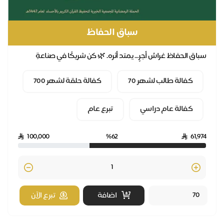
سباق الحفاظ
باق الحفاظ غراسُ أجرٍ… يمتد أثره. 🌿 كن شريكًا في صناعةِ
افظٍ لكتاب الله. تبرع الان
كفالة طالب لشهر 70
كفالة حلقة لشهر 700
كفالة عام دراسي
تبرع عام
100,000
%62
61,97
Quantity
اضافة
تبرع الآن