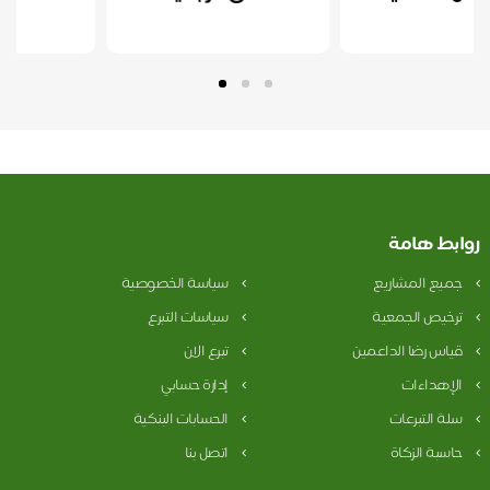
ط هامة
ع المشاريع
سياسة الخصوصية
يص الجمعية
سياسات التبرع
س رضا الداعمين
تبرع الان
هداءات
إدارة حسابي
التبرعات
الحسابات البنكية
ة الزكاة
اتصل بنا