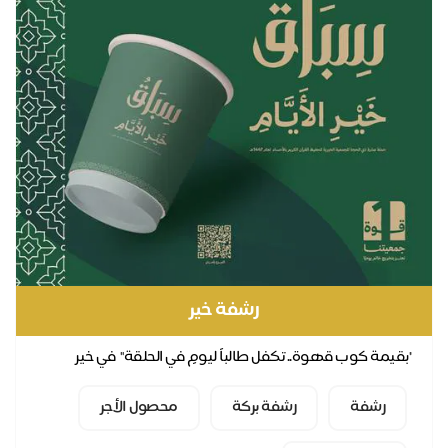
رشفة خير
بقيمة كوب قهوة.. تكفل طالباً ليومٍ في الحلقة" في خير
لأيام.. كفالة حلقات بأسلوب مبتكر ✨ مباد...
رشفة
رشفة بركة
محصول الأجر