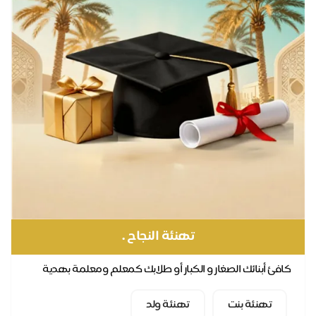
تهنئة النجاح .
افئ أبنائك الصغار و الكبار أو طلابك كمعلم ومعلمة بهدية
كرة توصلها إليهم
تهنئة بنت
تهنئة ولد