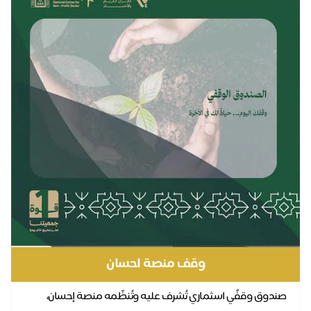
وقف منصة احسان
ندوق وقفٌي اسثماري تُشرف عليه وتُنظّمه منصة إحسان،