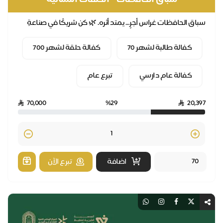
باق الحافظات غراس أجرٍ… يمتد أثره. 🌿 كن شريكًا في صناعةِ
افظةٍ لكتاب الله. تبرع الآن.
كفالة طالبة لشهر 70
كفالة حلقة لشهر 700
كفالة عام دارسي
تبرع عام
70,000
%29
20,39
Quantity
اضافة
تبرع الآن