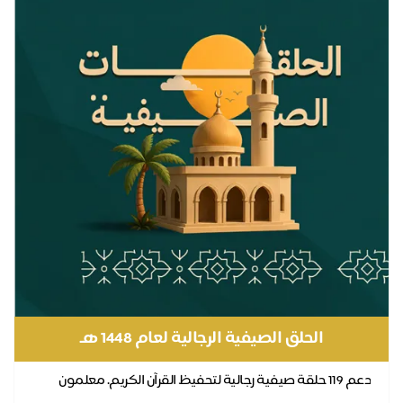
الحلق الصيفية الرجالية لعام 1448 هـ
دعم 119 حلقة صيفية رجالية لتحفيظ القرآن الكريم. معلمون
ؤهلون وبيئة آمنة ومحفّزة. شراكتك أجر دائم مع...