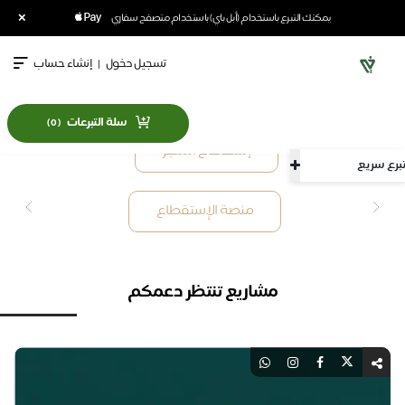
×
يمكنك التبرع باستخدام (أبل باي) باستخدام متصفح سفاري
تسجيل دخول
|
إنشاء حساب
سلة التبرعات
)
0
(
يع
مشاريع تنتظر دعمكم