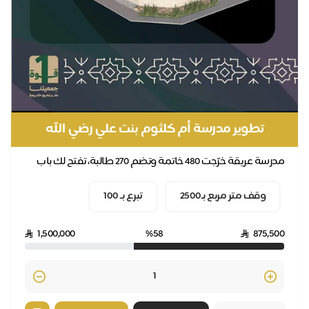
تطوير مدرسة أم كلثوم بنت علي رضي الله
عنهما
مدرسة عريقة خرّجت 480 خاتمة وتضم 270 طالبة، تفتح لك باب
لأجر لتكون "معلماً للقرآن" بدعمك لتطوير مرا...
وقف متر مربع بـ2500
تبرع بـ 100
1,500,000
%58
875,50
Quantity