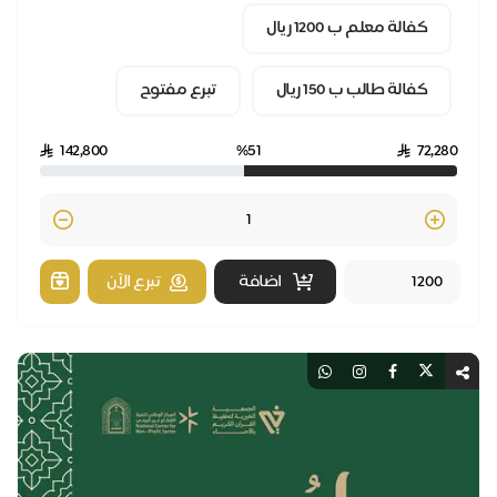
كفالة معلم ب 1200 ريال
كفالة طالب ب 150 ريال
تبرع مفتوح
142,800
%51
72,28
Quantity
اضافة
تبرع الآن