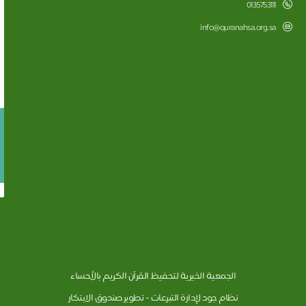
0135753111
info@quranahsa.org.sa
الجمعية الخيرية لتحفيظ القرآن الكريم بالأحساء
نظام جود لإدارة التبرعات - تطوير صندوق الابتكار