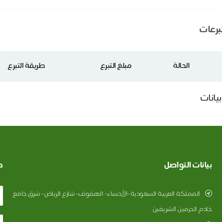
تبرعات
الحالة
مبلغ التبرع
طريقة التبرع
بيانات
بيانات التواصل
ط
المملكة العربية السعودية-الأحساء- الهفوف- شارع الرياض- شرق جامع
خادم الحرمين الشريفين