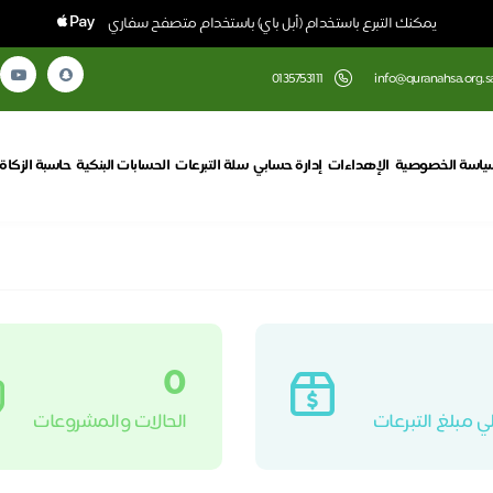
يمكنك التبرع باستخدام (أبل باي) باستخدام متصفح سفاري
0135753111
info@quranahsa.org.s
ياسة الخصوصية
الإهداءات
إدارة حسابي
سلة التبرعات
الحسابات البنكية
حاسبة الزكاة
0
ي مبلغ التبرعات
الحالات والمشروعات